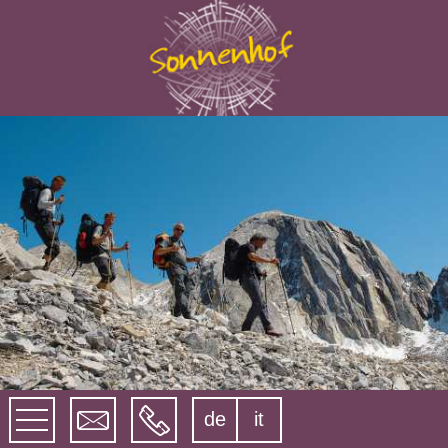
de
it